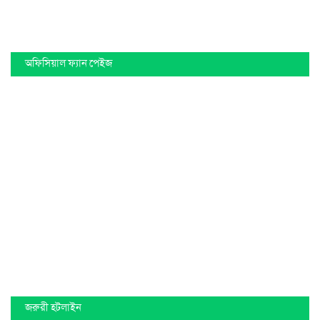
অফিসিয়াল ফ্যান পেইজ
জরুরী হটলাইন