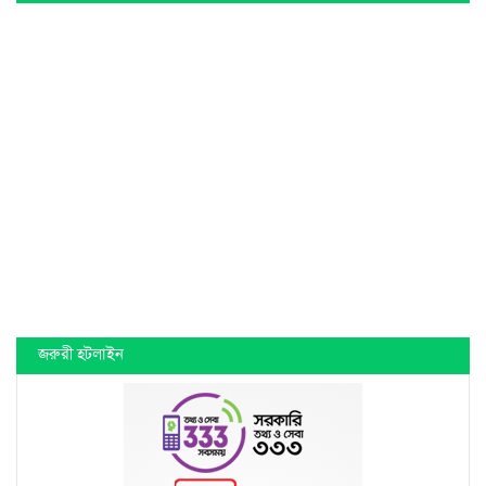
জরুরী হটলাইন