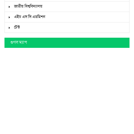
জাতীয় বিশ্ববিদ্যালয়
এইচ এস সি এডমিশন
টেস্ট
গুগল ম্যাপ